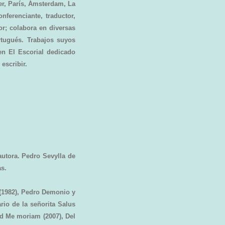
er, París, Ámsterdam, La
nferenciante, traductor,
dor; colabora en diversas
rtugués. Trabajos suyos
en El Escorial dedicado
 escribir.
autora. Pedro Sevylla de
as.
 (1982), Pedro Demonio y
ario de la señorita Salus
Ad Me moriam (2007), Del