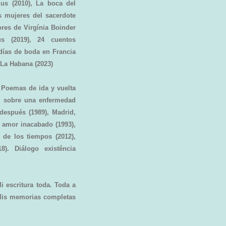
lus (2010), La boca del
as mujeres del sacerdote
ores de Virgínia Boinder
s (2019), 24 cuentos
 días de boda en Francia
 La Habana (2023)
, Poemas de ida y vuelta
ón sobre una enfermedad
después (1989), Madrid,
un amor inacabado (1993),
e de los tiempos (2012),
8). Diálogo existência
i escritura toda. Toda a
 Mis memorias completas