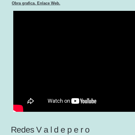
Obra grafica. Enlace Web.
Redes V a l d e p e r o