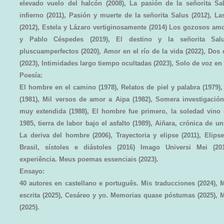
elevado vuelo del halcón (2008), La pasión de la señorita Sa
infierno (2011), Pasión y muerte de la señorita Salus (2012), L
(2012), Estela y Lázaro vertiginosamente (2014) Los gozosos am
y Pablo Céspedes (2019), El destino y la señorita Salu
pluscuamperfectos (2020), Amor en el río de la vida (2022), Dos
(2023), Intimidades largo tiempo ocultadas (2023), Solo de voz en
Poesía:
El hombre en el camino (1978), Relatos de piel y palabra (1979)
(1981), Mil versos de amor a Aipa (1982), Somera investigaci
muy extendida (1988), El hombre fue primero, la soledad vino 
1985, tierra de labor bajo el asfalto (1989), Aiñara, crónica de 
La deriva del hombre (2006), Trayectoria y elipse (2011), Elips
Brasil, sístoles e diástoles (2016) Imago Universi Mei (201
experiência. Meus poemas essenciais (2023).
Ensayo:
40 autores en castellano e português. Mis traducciones (2024), M
escrita (2025), Cesáreo y yo. Memorias quase póstumas (2025),
(2025).