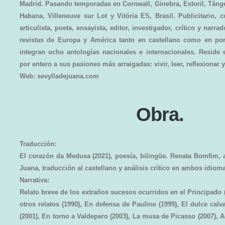
Madrid. Pasando temporadas en Cornwall, Ginebra, Estoril, Táng
Habana, Villeneuve sur Lot y Vitória ES, Brasil. Publicitario, co
articulista, poeta, ensayista, editor, investigador, crítico y narra
revistas de Europa y América tanto en castellano como en po
integran ocho antologías nacionales e internacionales. Reside 
por entero a sus pasiones más arraigadas: vivir, leer, reflexionar y
Web: sevylladejuana.com
Obra.
Traducción:
El corazón da Medusa (2021), poesía, bilingüe. Renata Bomfim, 
Juana, traducción al castellano y análisis crítico en ambos idiom
Narrativa:
Relato breve de los extraños sucesos ocurridos en el Principado
otros relatos (1990), En defensa de Paulino (1999), El dulce calv
(2001), En torno a Valdepero (2003), La musa de Picasso (2007), 